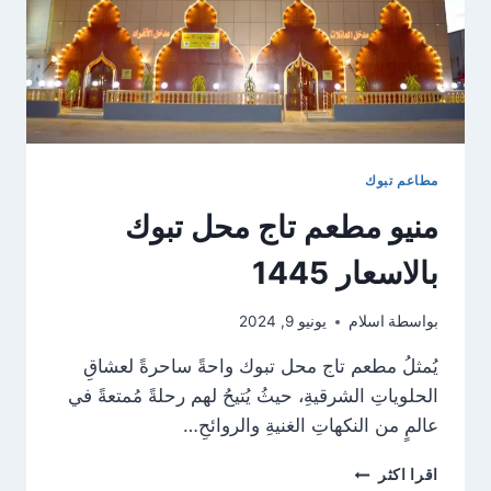
مطاعم تبوك
منيو مطعم تاج محل تبوك
بالاسعار 1445
بواسطة
اسلام
يونيو 9, 2024
يُمثلُ مطعم تاج محل تبوك واحةً ساحرةً لعشاقِ
الحلوياتِ الشرقيةِ، حيثُ يُتيحُ لهم رحلةً مُمتعةً في
عالمٍ من النكهاتِ الغنيةِ والروائحِ…
منيو
اقرا اكثر