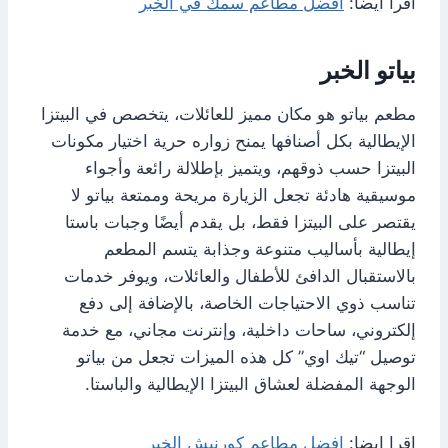
اقرا ايضا:
افضل مطاعم سمك في الخبر
بياتو الخبر
مطعم بياتو هو مكان مميز للعائلات، يتخصص في البيتزا
الإيطالية بكل أصنافها يمنح زواره حرية اختيار مكونات
البيتزا حسب ذوقهم، ويتميز بإطلالة رائعة وأجواء
موسيقية هادئة تجعل الزيارة مريحة وممتعة بياتو لا
يقتصر على البيتزا فقط، بل يقدم أيضًا وجبات باستا
إيطالية بأساليب متنوعة وجذابة يتسم المطعم
بالاستقبال الدافئ للأطفال والعائلات، ويوفر خدمات
تناسب ذوي الاحتياجات الخاصة، بالإضافة إلى دفع
إلكتروني، ساحات داخلية، وإنترنت مجاني، مع خدمة
توصيل “تيك اوي” كل هذه الميزات تجعل من بياتو
الوجهة المفضلة لعشاق البيتزا الإيطالية والباستا.
اقرا ايضا:
افضل مطاعم كورنيش الخبر