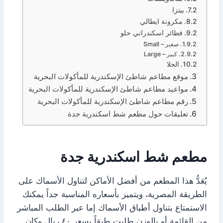
بيتزا
مكرونة ايطالي
فطائر اسكندراني حلو
صغير – Small
كبير – Large
الحلا
موقع مطاعم شاطئ الإسكندرية للمأكولات البحرية
مواعيد مطاعم شاطئ الإسكندرية للمأكولات البحرية
رقم مطاعم شاطئ الإسكندرية للمأكولات البحرية
تعليقات حول مطعم شط اسكندرية جدة
مطعم شط اسكندرية جدة
يُعَدُّ هذا المطعم من أفضل الأماكن لتناول الأسماك على
الطريقة المصرية، ويتميز بأسعاره المناسبة جداً يمكنك
الاستمتاع بتناول أطباق الأسماك إما عبر الطلب المباشر
من القائمة أو بالوزن طلبت طبقاً بسعر ٤٠ ريال وكان